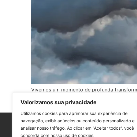
Vivemos um momento de profunda transformaçã
de pensar na coletividade, são completament
Valorizamos sua privacidade
presente, os efeitos das atitudes irresponsáv
Utilizamos cookies para aprimorar sua experiência de
navegação, exibir anúncios ou conteúdo personalizado e
© 2026 - Laboratório CSL. Todos os direitos reservados.
analisar nosso tráfego. Ao clicar em “Aceitar todos”, você
concorda com nosso uso de cookies.