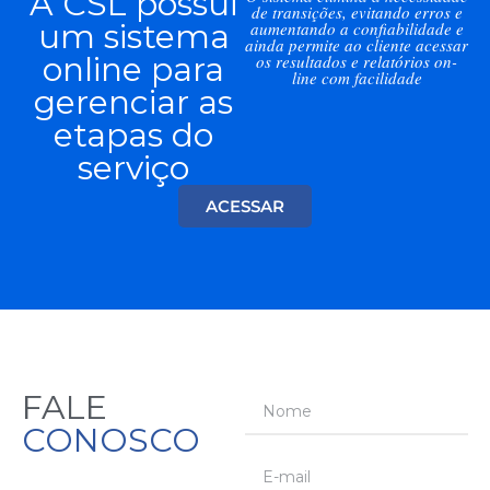
A CSL possui
de transições, evitando erros e
um sistema
aumentando a confiabilidade e
ainda permite ao cliente acessar
online para
os resultados e relatórios on-
line com facilidade
gerenciar as
etapas do
serviço
ACESSAR
FALE
CONOSCO