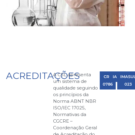
ACREDITAÇÕES
A CSL apresenta
CRL
IAP047
IMASU
um sistema de
0786
023
qualidade seguindo
os princípios da
Norma ABNT NBR
ISO/IEC 17025,
Normativas da
CGCRE –
Coordenação Geral
de Acreditação do