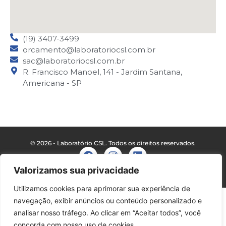
(19) 3407-3499
orcamento@laboratoriocsl.com.br
sac@laboratoriocsl.com.br
R. Francisco Manoel, 141 - Jardim Santana,
Americana - SP
© 2026 - Laboratório CSL. Todos os direitos reservados.
Valorizamos sua privacidade
MANTIDO POR
EAGENCE
Utilizamos cookies para aprimorar sua experiência de
navegação, exibir anúncios ou conteúdo personalizado e
analisar nosso tráfego. Ao clicar em “Aceitar todos”, você
concorda com nosso uso de cookies.